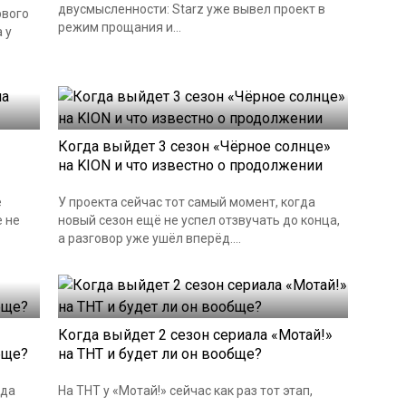
двусмысленности: Starz уже вывел проект в
рвого
режим прощания и...
 у
Когда выйдет 3 сезон «Чёрное солнце»
на KION и что известно о продолжении
e
У проекта сейчас тот самый момент, когда
е не
новый сезон ещё не успел отзвучать до конца,
а разговор уже ушёл вперёд....
Когда выйдет 2 сезон сериала «Мотай!»
бще?
на ТНТ и будет ли он вообще?
гда
На ТНТ у «Мотай!» сейчас как раз тот этап,