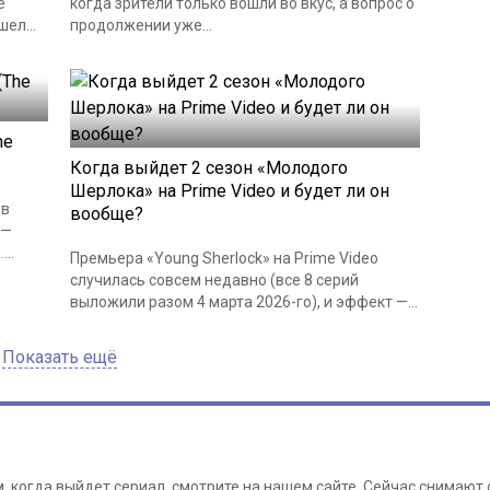
е
когда зрители только вошли во вкус, а вопрос о
ел...
продолжении уже...
he
Когда выйдет 2 сезон «Молодого
Шерлока» на Prime Video и будет ли он
 в
вообще?
 —
..
Премьера «Young Sherlock» на Prime Video
случилась совсем недавно (все 8 серий
выложили разом 4 марта 2026-го), и эффект —...
Показать ещё
 когда выйдет сериал, смотрите на нашем сайте. Сейчас снимаю