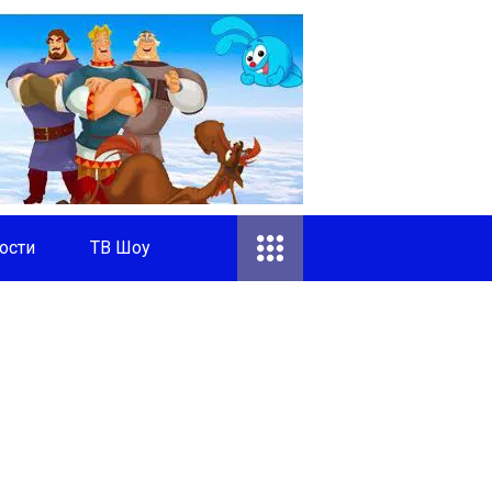
ости
ТВ Шоу