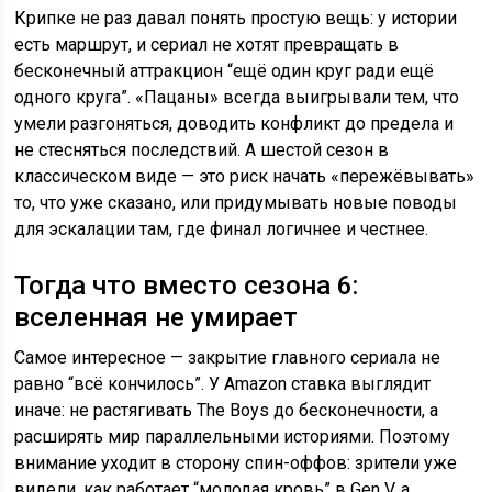
Крипке не раз давал понять простую вещь: у истории
есть маршрут, и сериал не хотят превращать в
бесконечный аттракцион “ещё один круг ради ещё
одного круга”. «Пацаны» всегда выигрывали тем, что
умели разгоняться, доводить конфликт до предела и
не стесняться последствий. А шестой сезон в
классическом виде — это риск начать «пережёвывать»
то, что уже сказано, или придумывать новые поводы
для эскалации там, где финал логичнее и честнее.
Тогда что вместо сезона 6:
вселенная не умирает
Самое интересное — закрытие главного сериала не
равно “всё кончилось”. У Amazon ставка выглядит
иначе: не растягивать The Boys до бесконечности, а
расширять мир параллельными историями. Поэтому
внимание уходит в сторону спин-оффов: зрители уже
видели, как работает “молодая кровь” в Gen V, а