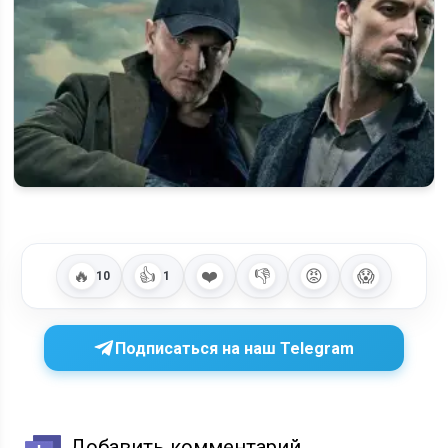
серии
Когда выйдет 6 сезон «Первого отдела» на НТВ: будет ли
он вообще
🔥
👍
❤️
👎
😡
😱
10
1
Подписаться на наш Telegram
Добавить комментарий