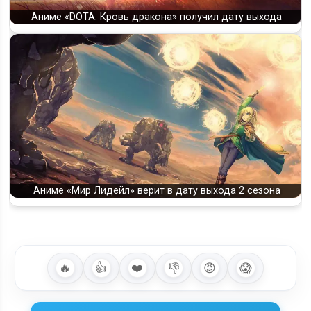
Аниме «DOTA: Кровь дракона» получил дату выхода
Аниме «Мир Лидейл» верит в дату выхода 2 сезона
🔥
👍
❤️
👎
😡
😱