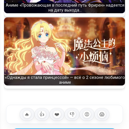
Аниме «Провожающая в последний путь Фрирен» надеется
на дату выхода…
«Однажды я стала принцессой» — всё о 2 сезоне любимого
аниме
🔥
👍
❤️
👎
😡
😱