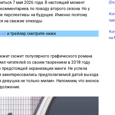
учиться 7 мая 2026 года. В настоящий момент
(Do
 комментариев по поводу второго сезона. Но у
Ког
ие перспективы на будущее. Именно поэтому
оди
ся на свежие эпизоды.
Ког
рий
и трейлер смотрите ниже.
на 
лежит сюжет популярного графического романа
ил читателей со своим творением в 2018 году.
о предстоящей экранизации манги. Не успела
ели заинтересовались предполагаемой датой выхода
я девушка не только милая». Напомним, что анонса
одолжение.