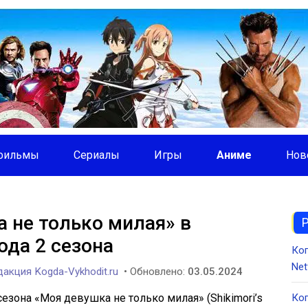
фильмы
Сериалы
Игры
Аниме
Нов
 не только милая» в
да 2 сезона
Ко
Net
акция Kogda-Vykhodit.ru
• Обновлено:
03.05.2024
езона «Моя девушка не только милая» (Shikimori’s
Ког