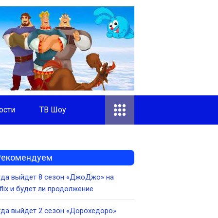
ости
ТВ Шоу
Рекомендуем
гда выйдет 8 сезон «ДжоДжо» на
flix и будет ли продолжение
да выйдет 2 сезон «Дорохедоро»