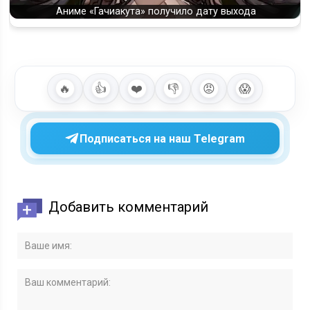
Аниме «Гачиакута» получило дату выхода
🔥
👍
❤️
👎
😡
😱
Подписаться на наш Telegram
Добавить комментарий