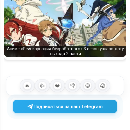
Аниме «Реинкарнация безработного» 3 сезон узнало дату
выхода 2 части
🔥
👍
❤️
👎
😡
😱
Подписаться на наш Telegram