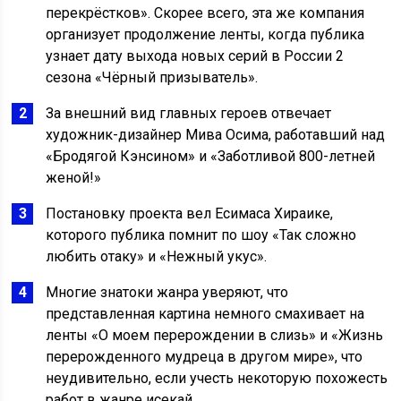
перекрёстков». Скорее всего, эта же компания
организует продолжение ленты, когда публика
узнает дату выхода новых серий в России 2
сезона «Чёрный призыватель».
За внешний вид главных героев отвечает
художник-дизайнер Мива Осима, работавший над
«Бродягой Кэнсином» и «Заботливой 800-летней
женой!»
Постановку проекта вел Есимаса Хираике,
которого публика помнит по шоу «Так сложно
любить отаку» и «Нежный укус».
Многие знатоки жанра уверяют, что
представленная картина немного смахивает на
ленты «О моем перерождении в слизь» и «Жизнь
перерожденного мудреца в другом мире», что
неудивительно, если учесть некоторую похожесть
работ в жанре исекай.