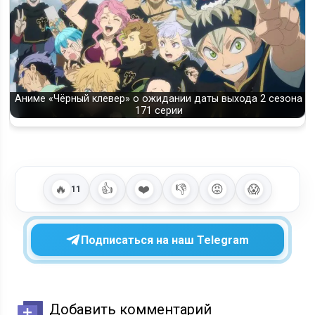
Аниме «Чёрный клевер» о ожидании даты выхода 2 сезона
171 серии
🔥
👍
❤️
👎
😡
😱
11
Подписаться на наш Telegram
Добавить комментарий