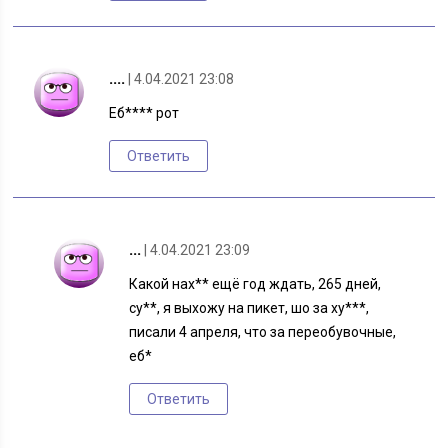
....
| 4.04.2021 23:08
Еб**** рот
Ответить
...
| 4.04.2021 23:09
Какой нах** ещё год ждать, 265 дней,
су**, я выхожу на пикет, шо за ху***,
писали 4 апреля, что за переобувочные,
еб*
Ответить