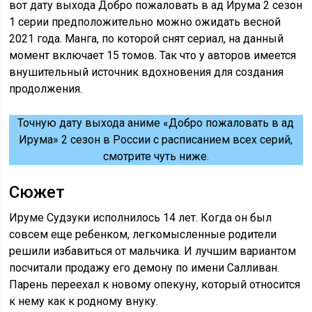
вот дату выхода Добро пожаловать в ад Ирума 2 сезон
1 серии предположительно можно ожидать весной
2021 года. Манга, по которой снят сериал, на данный
момент включает 15 томов. Так что у авторов имеется
внушительный источник вдохновения для создания
продолжения.
Точную дату выхода аниме «Добро пожаловать в ад
Ирума» 2 сезон в России с расписанием всех серий,
смотрите чуть ниже.
Сюжет
Ируме Судзуки исполнилось 14 лет. Когда он был
совсем еще ребенком, легкомысленные родители
решили избавиться от мальчика. И лучшим вариантом
посчитали продажу его демону по имени Салливан.
Парень переехал к новому опекуну, который относится
к нему как к родному внуку.