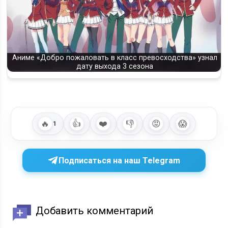
Аниме «Добро пожаловать в класс превосходства» узнал
дату выхода 3 сезона
🔥
👍
❤️
👎
😡
😱
1
Подписаться на наш Telegram
Добавить комментарий