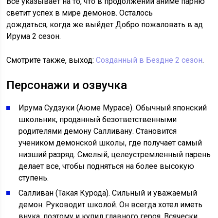
Все указывает на то, что в продолжении аниме парню
светит успех в мире демонов. Осталось
дождаться, когда же выйдет Добро пожаловать в ад
Ирума 2 сезон.
Смотрите также, выход:
Созданный в Бездне 2 сезон
.
Персонажи и озвучка
Ирума Судзуки (Аюме Мурасе). Обычный японский
школьник, проданный безответственными
родителями демону Салливану. Становится
учеником демонской школы, где получает самый
низший разряд. Смелый, целеустремленный парень
делает все, чтобы подняться на более высокую
ступень.
Салливан (Такая Курода). Сильный и уважаемый
демон. Руководит школой. Он всегда хотел иметь
внука, поэтому и купил главного героя. Всячески