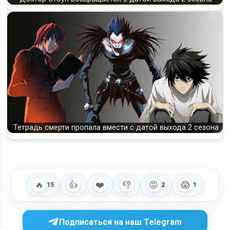
Тетрадь смерти пропала вмести с датой выхода 2 сезона
🔥
👍
❤️
👎
😡
😱
15
2
1
Подписаться на наш Telegram