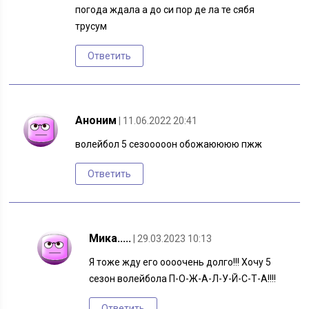
погода ждала а до си пор де ла те сябя
трусум
Ответить
Аноним
| 11.06.2022 20:41
волейбол 5 сезооооон обожаюююю пжж
Ответить
Мика.....
| 29.03.2023 10:13
Я тоже жду его оооочень долго!!! Хочу 5
сезон волейбола П-О-Ж-А-Л-У-Й-С-Т-А!!!!
Ответить