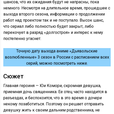
шансов, что их ожидания будут не напрасны, пока
немного. Несмотря на длительное время, прошедшее с
выхода второго сезона, информации о продолжении
работ над проектом так и не поступало. Высок шанс,
что сериал либо полностью будет закрыт, либо
перекочует в разряд «долгостроя» и интерес к нему
постепенно угаснет.
Точную дату выхода аниме «Дьявольские
возлюбленные» 3 сезон в России с расписанием всех
серий, можно посмотреть ниже.
Сюжет
Главная героиня — Юи Комори, скромная девушка,
приемная дочь священника. Ее отец часто находится в
разъездах, и беспокоится, что в это время о дочери
некому позаботиться. Поэтому он решает отправить
девушку жить к своим дальним родственника, не