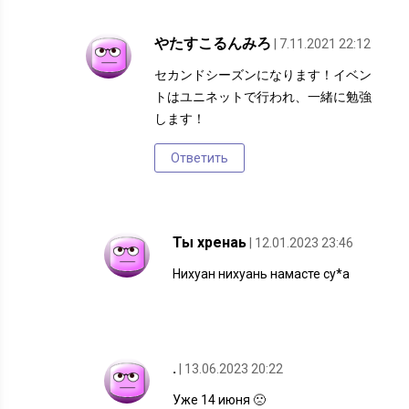
やたすこるんみろ
| 7.11.2021 22:12
セカンドシーズンになります！イベン
トはユニネットで行われ、一緒に勉強
します！
Ответить
Ты хренаь
| 12.01.2023 23:46
Нихуан нихуань намасте су*а
.
| 13.06.2023 20:22
Уже 14 июня 🙁