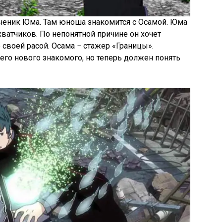
ученик Юма. Там юноша знакомится с Осамой. Юма
хватчиков. По непонятной причине он хочет
 своей расой. Осама − стажер «Границы».
го нового знакомого, но теперь должен понять