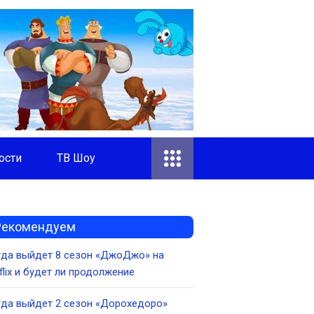
ости
ТВ Шоу
Рекомендуем
гда выйдет 8 сезон «ДжоДжо» на
flix и будет ли продолжение
да выйдет 2 сезон «Дорохедоро»