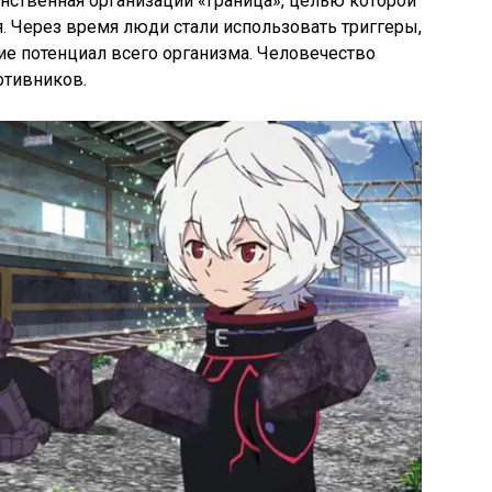
инственная организации «Граница», целью которой
. Через время люди стали использовать триггеры,
 потенциал всего организма. Человечество
отивников.