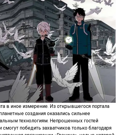
та в иное измерение. Из открывшегося портала
планетные создания оказались сильнее
кальным технологиям. Непрошенных гостей
и смогут победить захватчиков только благодаря