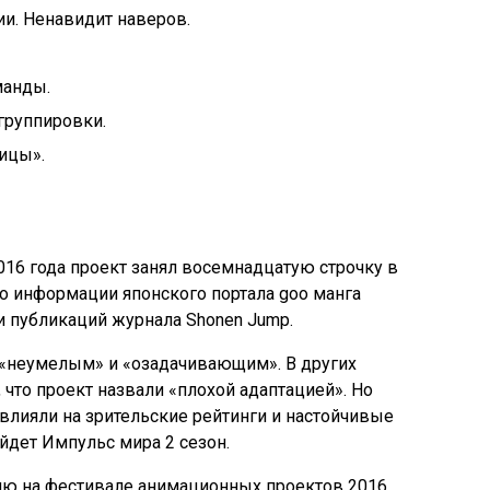
ии. Ненавидит наверов.
манды.
группировки.
ицы».
016 года проект занял восемнадцатую строчку в
но информации японского портала goo манга
и публикаций журнала Shonen Jump.
 «неумелым» и «озадачивающим». В других
 что проект назвали «плохой адаптацией». Но
влияли на зрительские рейтинги и настойчивые
йдет Импульс мира 2 сезон.
ию на фестивале анимационных проектов 2016