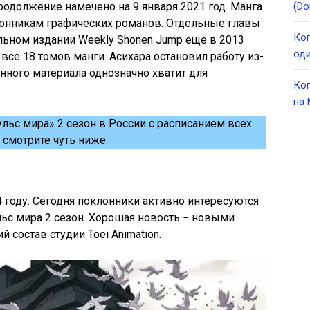
продолжение намечено на 9 января 2021 год. Манга
(Do
онникам графических романов. Отдельные главы
Ког
льном издании Weekly Shonen Jump еще в 2013
оди
се 18 томов манги. Асихара остановил работу из-
нного материала однозначно хватит для
Ког
на 
льс мира» 2 сезон в России с расписанием всех
 смотрите чуть ниже.
 году. Сегодня поклонники активно интересуются
ьс мира 2 сезон. Хорошая новость − новыми
 состав студии Toei Animation.