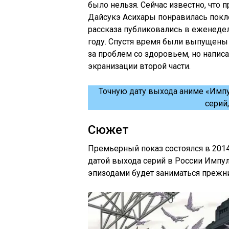
было нельзя. Сейчас известно, что 
Дайсукэ Асихары понравилась покл
рассказа публиковались в еженеде
году. Спустя время были выпущены в
за проблем со здоровьем, но написа
экранизации второй части.
Точную дату выхода аниме «Импу
серий,
Сюжет
Премьерный показ состоялся в 2014
датой выхода серий в России Импул
эпизодами будет заниматься прежний