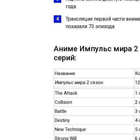
года.
Трансляция первой части аниме
показали 73 эпизода.
Аниме Импульс мира 2 с
серий:
Название
Ко
Импульс мира 2 сезон
12
The Attack
1 
Collision
2 
Battle
3 
Destiny
4 
New Technique
5 
Strong Will
6 