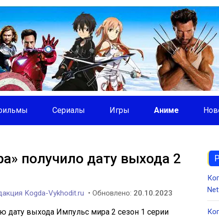
фильмы
Сериалы
Игры
Аниме
Нов
а» получило дату выхода 2
Ко
Net
акция Kogda-Vykhodit.ru
• Обновлено:
20.10.2023
ю дату выхода Импульс мира 2 сезон 1 серии
Ког