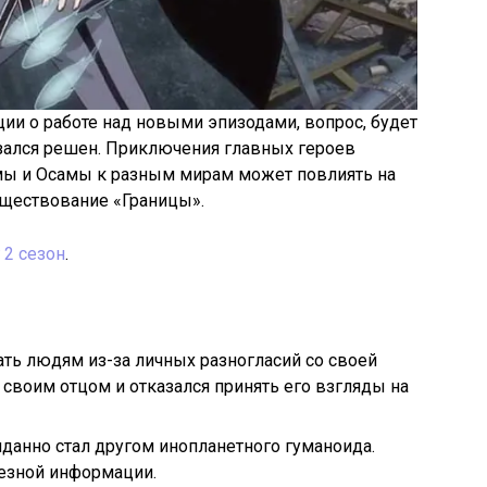
ции о работе над новыми эпизодами, вопрос, будет
азался решен. Приключения главных героев
ы и Осамы к разным мирам может повлиять на
существование «Границы».
 2 сезон
.
ать людям из-за личных разногласий со своей
о своим отцом и отказался принять его взгляды на
данно стал другом инопланетного гуманоида.
езной информации.