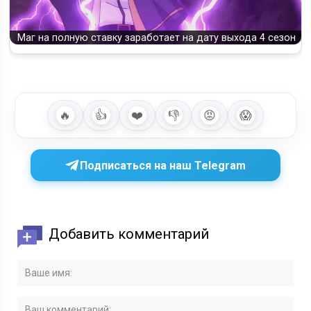
Маг на полную ставку заработает на дату выхода 4 сезон
🔥
👍
❤️
👎
😡
😱
Подписаться на наш Telegram
Добавить комментарий