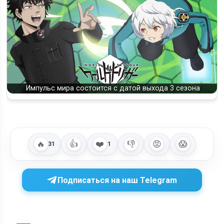
Импульс мира состоится с датой выхода 3 сезона
🔥
👍
❤️
👎
😡
😱
31
1
Подписаться на наш Telegram