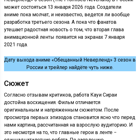
может состояться 13 января 2026 года. Создатели
аниме пока молчат, и неизвестно, ведется ли вообще
разработка третьего сезона. А пока что фанатов
утешает радостная новость о том, что вторая глава
анимационной ленты появится на экранах 7 января
2021 года.
Дату выхода аниме «Обещанный Неверленд» 3 сезон в
России и трейлер найдёте чуть ниже.
Сюжет
Согласно отзывам критиков, работа Кауи Сираи
достойна восхищения. Фильм отличается
оригинальным и напряженным сюжетом. После
просмотра первых эпизодов становится ясно что перед
нами картина, рассчитанная на взрослую аудиторию. И
это несмотря на то, что главные герои в ленте −
одиннадцатилетние ребята. По заявлению