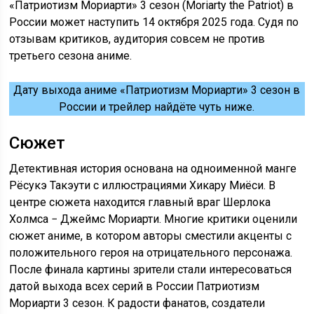
«Патриотизм Мориарти» 3 сезон (Moriarty the Patriot) в
России может наступить 14 октября 2025 года. Судя по
отзывам критиков, аудитория совсем не против
третьего сезона аниме.
Дату выхода аниме «Патриотизм Мориарти» 3 сезон в
России и трейлер найдёте чуть ниже.
Сюжет
Детективная история основана на одноименной манге
Рёсукэ Такэути с иллюстрациями Хикару Миёси. В
центре сюжета находится главный враг Шерлока
Холмса − Джеймс Мориарти. Многие критики оценили
сюжет аниме, в котором авторы сместили акценты с
положительного героя на отрицательного персонажа.
После финала картины зрители стали интересоваться
датой выхода всех серий в России Патриотизм
Мориарти 3 сезон. К радости фанатов, создатели