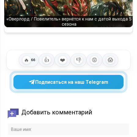
«Оверлорд / Повелитель» вернётся к нам с датой выхода 5
сезона
🔥
👍
❤️
👎
😡
😱
66
Подписаться на наш Telegram
Добавить комментарий