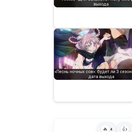
выхода
«Песнь ночных сов»: будет ли 3 сезон
дата выхода
🔥
👍
4