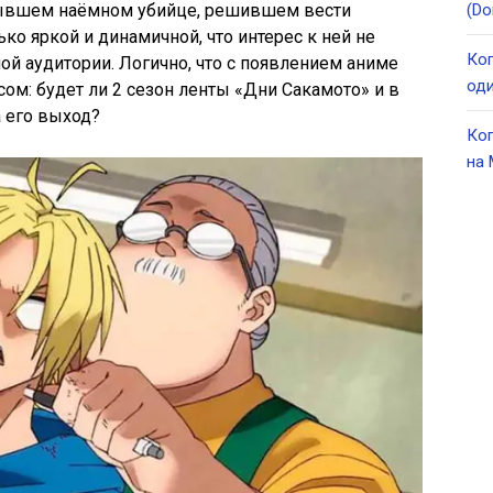
 бывшем наёмном убийце, решившем вести
(Do
ко яркой и динамичной, что интерес к ней не
Ког
ной аудитории. Логично, что с появлением аниме
оди
ом: будет ли 2 сезон ленты «Дни Сакамото» и в
 его выход?
Ког
на 