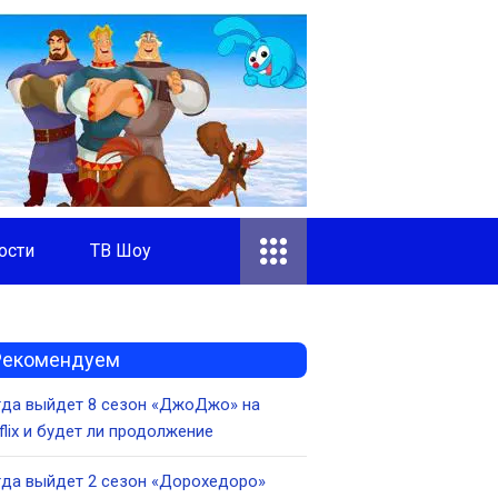
ости
ТВ Шоу
Рекомендуем
гда выйдет 8 сезон «ДжоДжо» на
flix и будет ли продолжение
да выйдет 2 сезон «Дорохедоро»