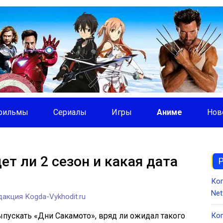
фильмы
Сериалы
Игры
Аниме
Нов
ет ли 2 сезон и какая дата
Ко
Net
акция Kogda-Vykhodit.ru
ыпускать «Дни Сакамото», вряд ли ожидал такого
Ког