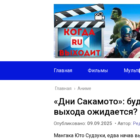
Главная
Фильмы
Мульт
Главная
›
Аниме
«Дни Сакамото»: буд
выхода ожидается?
Опубликовано:
09.09.2025
• Автор:
Ред
Мангака Юто Судзуки, едва начав в