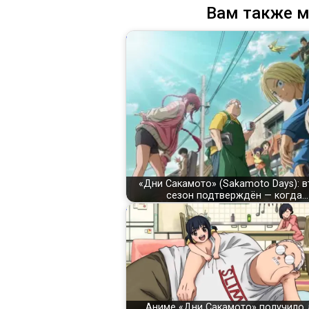
Вам также м
«Дни Сакамото» (Sakamoto Days): 
сезон подтверждён — когда…
Аниме «Дни Сакамото» получило 