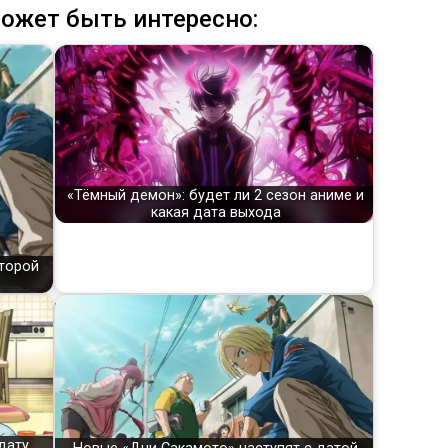
ожет быть интересно:
«Тёмный демон»: будет ли 2 сезон аниме и
какая дата выхода
второй
дату