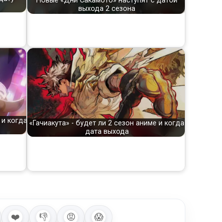
Новые «Дни Сакамото» наступят с датой
выхода 2 сезона
 и когда
«Гачиакута» - будет ли 2 сезон аниме и когда
дата выхода
❤️
👎
😡
😱