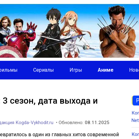
фильмы
Сериалы
Игры
Аниме
Нов
 3 сезон, дата выхода и
Ко
Net
акция Kogda-Vykhodit.ru
• Обновлено:
08.11.2025
евратилось в один из главных хитов современной
Ког