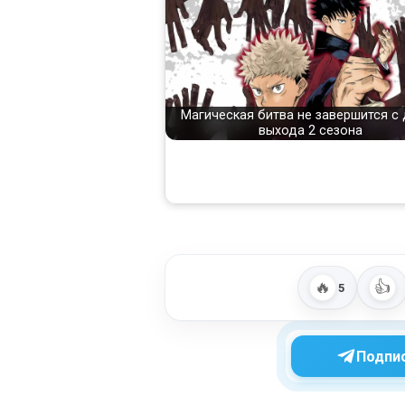
Магическая битва не завершится с
выхода 2 сезона
🔥
👍
5
Подпис