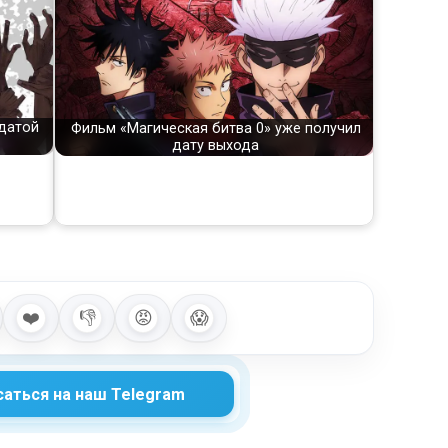
 датой
Фильм «Магическая битва 0» уже получил
дату выхода
❤️
👎
😡
😱
аться на наш Telegram