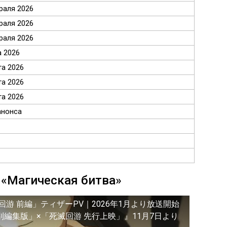
раля 2026
раля 2026
раля 2026
а 2026
та 2026
та 2026
та 2026
анонса
а «Магическая битва»
游 前編」ティザーPV｜2026年1月より放送開始
別編集版」×「死滅回游 先行上映」』11月7日より