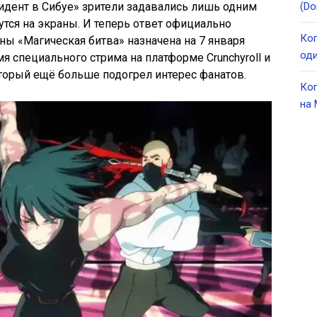
идент в Сибуе» зрители задавались лишь одним
(Do
утся на экраны. И теперь ответ официально
Ког
ины «Магическая битва» назначена на 7 января
оди
мя специального стрима на платформе Crunchyroll и
торый ещё больше подогрел интерес фанатов.
Ког
на 