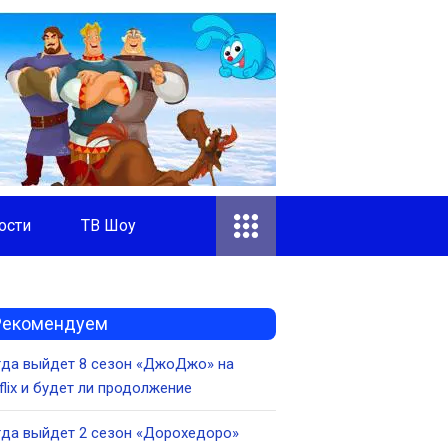
ости
ТВ Шоу
Рекомендуем
гда выйдет 8 сезон «ДжоДжо» на
flix и будет ли продолжение
да выйдет 2 сезон «Дорохедоро»