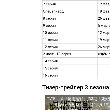
7 серия
12 фев
Спецэпизод
19 фев
8 серия
26 фев
9 серия
5 март
10 серия
12 мар
11 серия
19 мар
12 серия
26 мар
2 часть 13 серия
ждём 
14 серия
15 серия
16 серия
Тизер-трейлер 3 сезон
TVアニメ『呪術廻戦』第3期「死滅回
｜『劇場版 呪術廻戦「渋谷事変 特