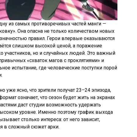
дну из самых противоречивых частей манги —
ковку». Она опасна не только количеством новых
означностью правил. Герои впервые оказываются
даётся слишком высокой ценой, а поражение
о участников, но и случайных людей. Это важный
 привычных «схваток магов с проклятиями» и
ное испытание, где человеческие поступки порой
.
но уже ясно, что зрители получат 23–24 эпизода,
формат означает, что сезон будет жить на экранах
частями даст студии возможность удержать
высоком уровне. Именно поэтому график выхода
ызывает столько интереса: от него зависит,
ся в сложный сюжет арки.