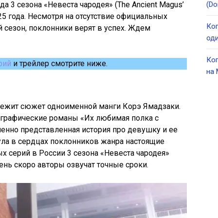
а 3 сезона «Невеста чародея» (The Ancient Magus’
(Do
025 года. Несмотря на отсутствие официальных
Ког
й сезон, поклонники верят в успех. Ждем
оди
Ког
рий
и трейлер смотрите ниже.
на 
лежит сюжет одноименной манги Корэ Ямадзаки.
 графические романы «Их любимая полка с
менно представленная история про девушку и ее
ла в сердцах поклонников жанра настоящие
х серий в России 3 сезона «Невеста чародея»
ень скоро авторы озвучат точные сроки.