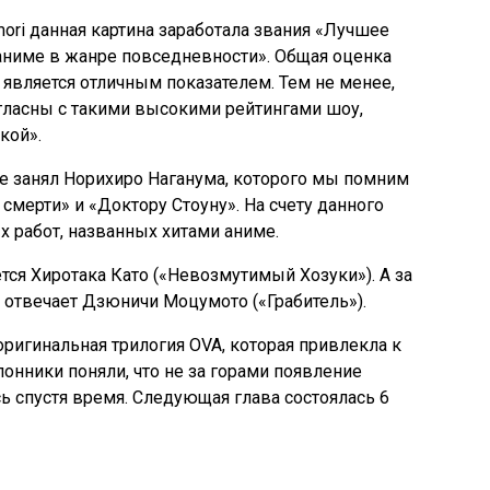
ori данная картина заработала звания «Лучшее
аниме в жанре повседневности». Общая оценка
о является отличным показателем. Тем не менее,
гласны с такими высокими рейтингами шоу,
кой».
е занял Норихиро Наганума, которого мы помним
 смерти» и «Доктору Стоуну». На счету данного
х работ, названных хитами аниме.
ся Хиротака Като («Невозмутимый Хозуки»). А за
отвечает Дзюничи Моцумото («Грабитель»).
 оригинальная трилогия OVA, которая привлекла к
онники поняли, что не за горами появление
сь спустя время. Следующая глава состоялась 6