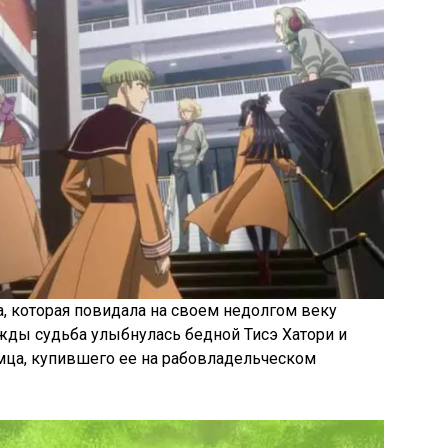
, которая повидала на своем недолгом веку
жды судьба улыбнулась бедной Тисэ Хатори и
мца, купившего ее на рабовладельческом