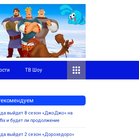
ости
ТВ Шоу
Рекомендуем
гда выйдет 8 сезон «ДжоДжо» на
flix и будет ли продолжение
да выйдет 2 сезон «Дорохедоро»