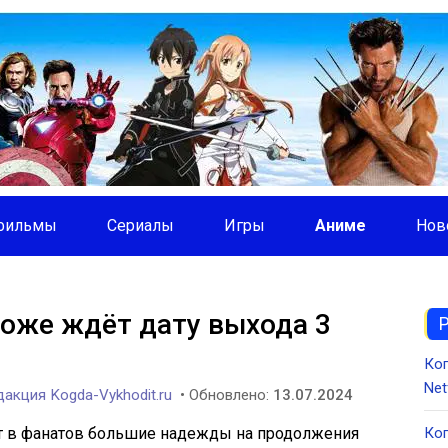
фильмы
Сериалы
Игры
Аниме
Нов
тоже ждёт дату выхода 3
Ко
Net
акция Kogda-Vykhodit.ru
• Обновлено:
13.07.2024
т в фанатов большие надежды на продолжения
Ког