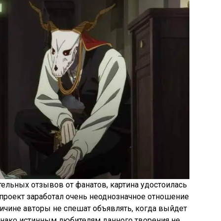
тельных отзывов от фанатов, картина удостоилась
 проект заработал очень неоднозначное отношение
причине авторы не спешат объявлять, когда выйдет
Однако истинным любителям данного творения не