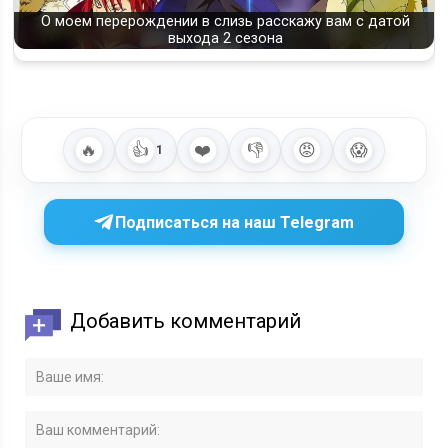
О моем перерождении в слизь расскажу вам с датой
выхода 2 сезона
🔥
👍
❤️
👎
😡
😱
1
Подписаться на наш Telegram
Добавить комментарий