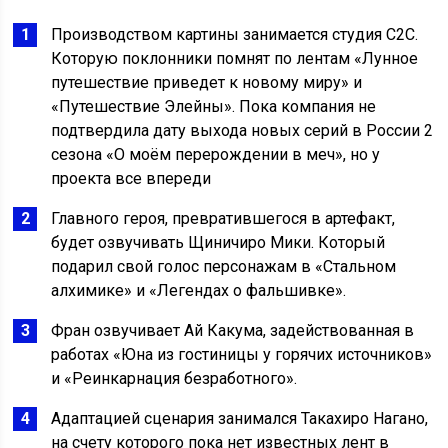
Производством картины занимается студия С2С.
Которую поклонники помнят по лентам «Лунное
путешествие приведет к новому миру» и
«Путешествие Элейны». Пока компания не
подтвердила дату выхода новых серий в России 2
сезона «О моём перерождении в меч», но у
проекта все впереди
Главного героя, превратившегося в артефакт,
будет озвучивать Щиничиро Мики. Который
подарил свой голос персонажам в «Стальном
алхимике» и «Легендах о фальшивке».
Фран озвучивает Ай Какума, задействованная в
работах «Юна из гостиницы у горячих источников»
и «Реинкарнация безработного».
Адаптацией сценария занимался Такахиро Нагано,
на счету которого пока нет известных лент в