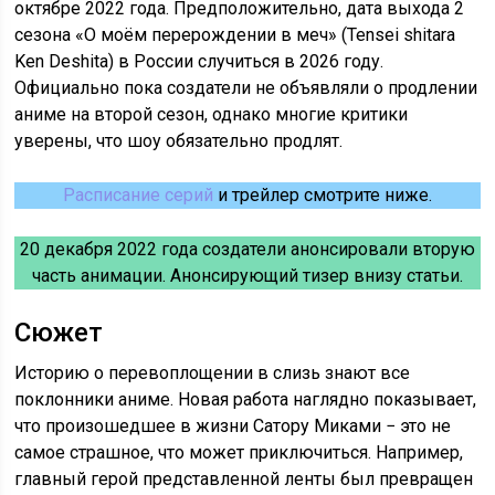
октябре 2022 года. Предположительно, дата выхода 2
сезона «О моём перерождении в меч» (Tensei shitara
Ken Deshita) в России случиться в 2026 году.
Официально пока создатели не объявляли о продлении
аниме на второй сезон, однако многие критики
уверены, что шоу обязательно продлят.
Расписание серий
и трейлер смотрите ниже.
20 декабря 2022 года создатели анонсировали вторую
часть анимации. Анонсирующий тизер внизу статьи.
Сюжет
Историю о перевоплощении в слизь знают все
поклонники аниме. Новая работа наглядно показывает,
что произошедшее в жизни Сатору Миками − это не
самое страшное, что может приключиться. Например,
главный герой представленной ленты был превращен