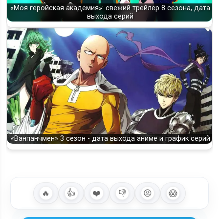
«Моя геройская академия»: свежий трейлер 8 сезона, дата
выхода серий
«Ванпанчмен» 3 сезон - дата выхода аниме и график серий
🔥
👍
❤️
👎
😡
😱