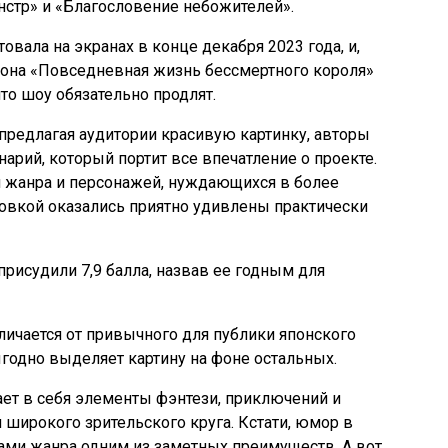
нстр» и «Благословение небожителей».
овала на экранах в конце декабря 2023 года, и,
сезона «Повседневная жизнь бессмертного короля»
то шоу обязательно продлят.
 предлагая аудитории красивую картинку, авторы
рий, который портит все впечатление о проекте.
 жанра и персонажей, нуждающихся в более
совкой оказались приятно удивлены практически
присудили 7,9 балла, назвав ее годным для
личается от привычного для публики японского
ыгодно выделяет картину на фоне остальных.
ет в себя элементы фэнтези, приключений и
 широкого зрительского круга. Кстати, юмор в
ами жанра одним из заметных преимуществ. А вот