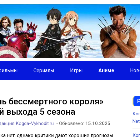
фильмы
Сериалы
Игры
Аниме
Нов
ь бессмертного короля»
й выхода 5 сезона
Ко
Net
акция Kogda-Vykhodit.ru
• Обновлено:
15.10.2025
ка нет, однако критики дают хорошие прогнозы.
Ког