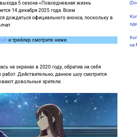
выхода 5 сезона «Повседневная жизнь
(Do
ется 14 декабря 2025 года. Всем
Ког
ся дождаться официального анонса, поскольку в
оди
лчат.
Ког
рий
и трейлер смотрите ниже.
на 
сь на экранах в 2020 году, обратив на себя
работ. Действительно, данное шоу смотрится
зывают довольные зрители.