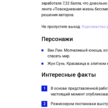
заработала 7,32 балла, что довольн
лента «Повседневная жизнь бессмер
решения авторов.
Не пропустите выход:
Королевство р
Персонажи
Ван Лин. Молчаливый юноша, кот
спасать мир.
Жун Сунь. Красавица в элитном 
Интересные факты
В основе представленной рабо
настоящий момент опубликовано
Режиссером постановки выступ