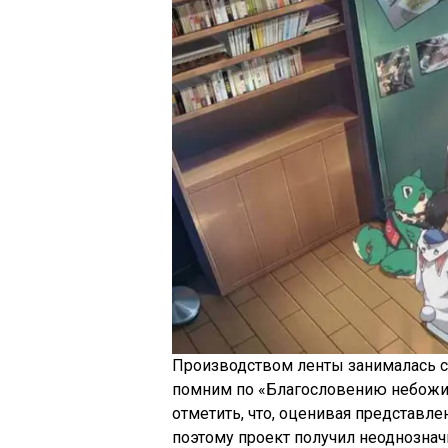
Производством ленты занималась ст
помним по «Благословению небожит
отметить, что, оценивая представле
поэтому проект получил неоднознач