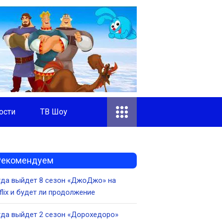
ости
ТВ Шоу
Рекомендуем
гда выйдет 8 сезон «ДжоДжо» на
flix и будет ли продолжение
да выйдет 2 сезон «Дорохедоро»