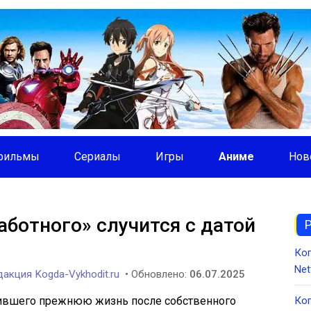
фильмы
Сериалы
Игры
Аниме
Нов
аботного» случится с датой
Ко
Net
акция Kogda-Vykhodit.ru
• Обновлено:
06.07.2025
лившего прежнюю жизнь после собственного
Ког