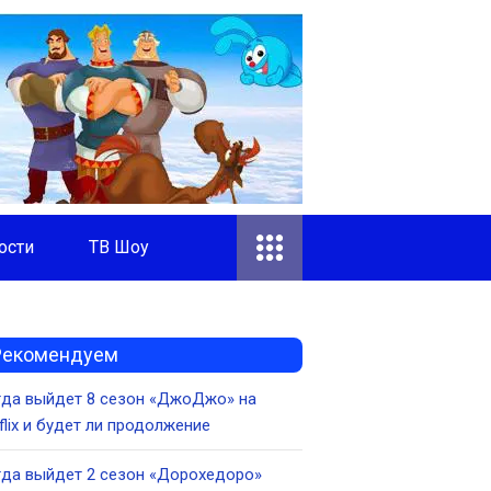
ости
ТВ Шоу
Рекомендуем
гда выйдет 8 сезон «ДжоДжо» на
flix и будет ли продолжение
да выйдет 2 сезон «Дорохедоро»