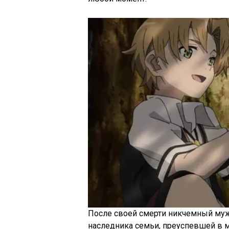
После своей смерти никчемный мужч
наследника семьи, преуспевшей в 