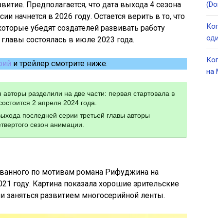
итие. Предполагается, что дата выхода 4 сезона
(Do
и начнется в 2026 году. Остается верить в то, что
Ког
которые убедят создателей развивать работу
оди
главы состоялась в июле 2023 года.
Ког
рий
и трейлер смотрите ниже.
на 
 авторы разделили на две части: первая стартовала в
состоится 2 апреля 2024 года.
выхода последней серии третьей главы авторы
твертого сезон анимации.
ванного по мотивам романа Рифуджина на
2021 году. Картина показала хорошие зрительские
и заняться развитием многосерийной ленты.