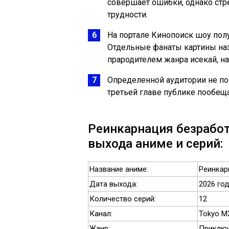
совершает ошибки, однако стр
трудности.
На портале Кинопоиск шоу полу
Отдельные фанаты картины н
прародителем жанра исекай, на
Определенной аудитории не по
третьей главе публике пообе
Реинкарнация безработ
выхода аниме и серий:
Название аниме:
Реинкар
Дата выхода:
2026 го
Количество серий:
12
Канал:
Tokyo M
Жанр:
Приключ