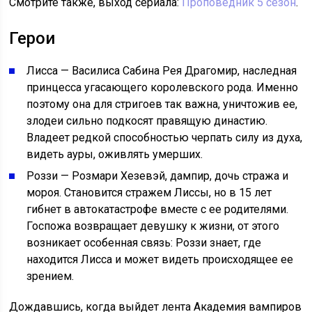
Смотрите также, выход сериала:
Проповедник 5 сезон
.
Герои
Лисса — Василиса Сабина Рея Драгомир, наследная
принцесса угасающего королевского рода. Именно
поэтому она для стригоев так важна, уничтожив ее,
злодеи сильно подкосят правящую династию.
Владеет редкой способностью черпать силу из духа,
видеть ауры, оживлять умерших.
Роззи — Розмари Хезевэй, дампир, дочь стража и
мороя. Становится стражем Лиссы, но в 15 лет
гибнет в автокатастрофе вместе с ее родителями.
Госпожа возвращает девушку к жизни, от этого
возникает особенная связь: Роззи знает, где
находится Лисса и может видеть происходящее ее
зрением.
Дождавшись, когда выйдет лента Академия вампиров