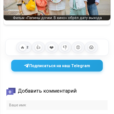
Фильм «Папины дочки. В кино» обрёл дату выхода
🔥
👍
❤️
👎
😡
😱
2
Подписаться на наш Telegram
Добавить комментарий