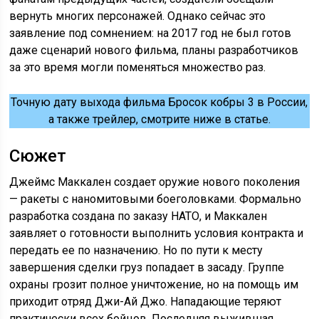
вернуть многих персонажей. Однако сейчас это
заявление под сомнением: на 2017 год не был готов
даже сценарий нового фильма, планы разработчиков
за это время могли поменяться множество раз.
Точную дату выхода фильма Бросок кобры 3 в России,
а также трейлер, смотрите ниже в статье.
Сюжет
Джеймс Маккален создает оружие нового поколения
— ракеты с наномитовыми боеголовками. Формально
разработка создана по заказу НАТО, и Маккален
заявляет о готовности выполнить условия контракта и
передать ее по назначению. Но по пути к месту
завершения сделки груз попадает в засаду. Группе
охраны грозит полное уничтожение, но на помощь им
приходит отряд Джи-Ай Джо. Нападающие теряют
практически всех бойцов. Последняя выжившая,