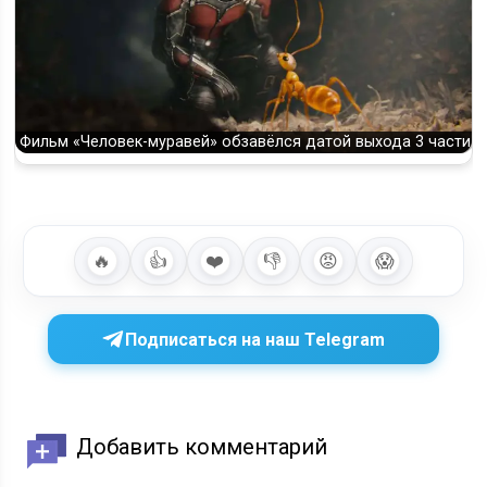
Фильм «Человек-муравей» обзавёлся датой выхода 3 части
🔥
👍
❤️
👎
😡
😱
Подписаться на наш Telegram
Добавить комментарий