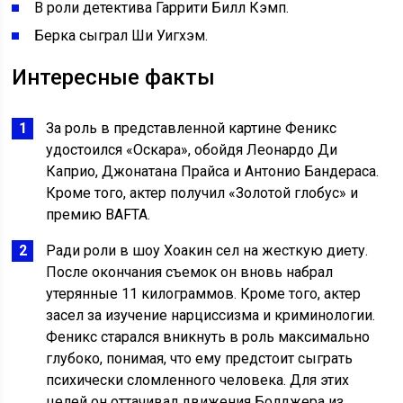
В роли детектива Гаррити Билл Кэмп.
Берка сыграл Ши Уигхэм.
Интересные факты
За роль в представленной картине Феникс
удостоился «Оскара», обойдя Леонардо Ди
Каприо, Джонатана Прайса и Антонио Бандераса.
Кроме того, актер получил «Золотой глобус» и
премию BAFTA.
Ради роли в шоу Хоакин сел на жесткую диету.
После окончания съемок он вновь набрал
утерянные 11 килограммов. Кроме того, актер
засел за изучение нарциссизма и криминологии.
Феникс старался вникнуть в роль максимально
глубоко, понимая, что ему предстоит сыграть
психически сломленного человека. Для этих
целей он оттачивал движения Болджера из