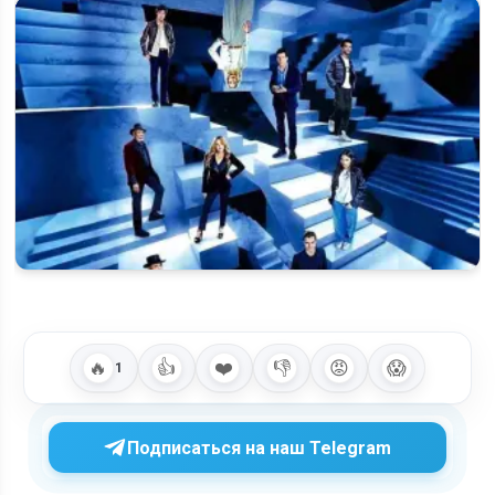
Иллюзия обмана 4: что известно о новой части, сюжете и
возможной…
🔥
👍
❤️
👎
😡
😱
1
Подписаться на наш Telegram