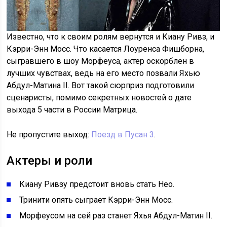
Известно, что к своим ролям вернутся и Киану Ривз, и
Кэрри-Энн Мосс. Что касается Лоуренса Фишборна,
сыгравшего в шоу Морфеуса, актер оскорблен в
лучших чувствах, ведь на его место позвали Яхью
Абдул-Матина II. Вот такой сюрприз подготовили
сценаристы, помимо секретных новостей о дате
выхода 5 части в России Матрица.
Не пропустите выход:
Поезд в Пусан 3
.
Актеры и роли
Киану Ривзу предстоит вновь стать Нео.
Тринити опять сыграет Кэрри-Энн Мосс.
Морфеусом на сей раз станет Яхья Абдул-Матин II.