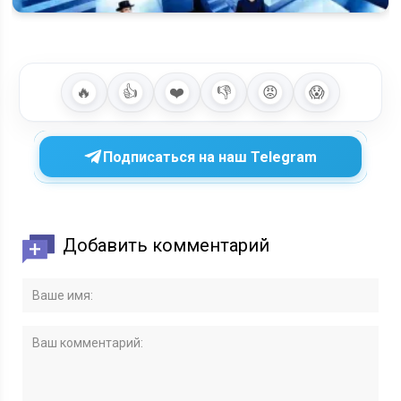
Иллюзия обмана 4: что известно о новой части, сюжете и
возможной…
🔥
👍
❤️
👎
😡
😱
Подписаться на наш Telegram
Добавить комментарий