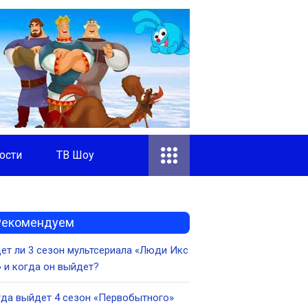
ости
ТВ Шоу
Рекомендуем
ет ли 3 сезон мультсериала «Люди Икс
» и когда он выйдет?
да выйдет 4 сезон «Первобытного»