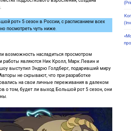
елестях подросткового взросления, создана
(Pr
.
Ког
ой рот» 5 сезон в России, с расписанием всех
(In
но посмотреть чуть ниже.
«Мо
про
или возможность насладиться просмотром
и работы являются Ник Кролл, Марк Левин и
шоу выступил Эндрю Голдберг, подаривший миру
Авторы не скрывают, что при разработке
овались на свои личные переживания в далеком
 о том, будет ли выход Большой рот 5 сезон, они
ны.