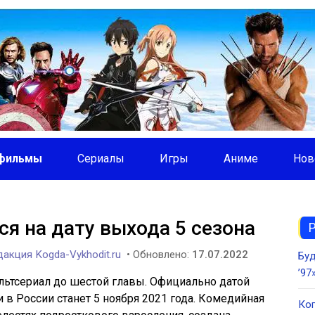
фильмы
Сериалы
Игры
Аниме
Нов
я на дату выхода 5 сезона
акция Kogda-Vykhodit.ru
• Обновлено:
17.07.2022
Буд
’97
ультсериал до шестой главы. Официально датой
 в России станет 5 ноября 2021 года. Комедийная
Ког