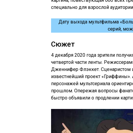
картина, повествующая обо всех пр
специально для взрослой аудитории
Дату выхода мультфильма «Больш
серий, мож
Сюжет
4 декабря 2020 года зрители получ
четвертой части ленты. Режиссерам
Дженнифер Флэккет. Сценаристом 
известнейший проект «Гриффины». 
персонажей мультсериала ориентир
прошлом. Опережая вопросы фанатов
быстро объявили о продлении карти