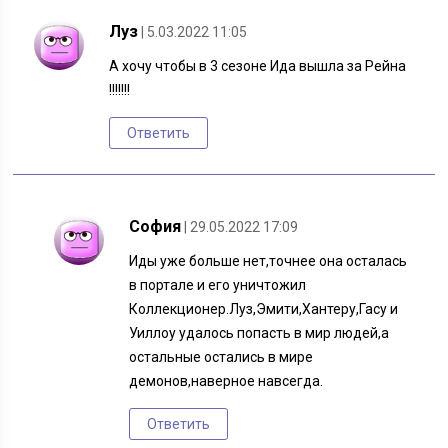
Луз
| 5.03.2022 11:05
А хочу чтобы в 3 сезоне Ида вышла за Рейна
!!!!!!!
Ответить
София
| 29.05.2022 17:09
Иды уже больше нет,точнее она осталась
в портале и его уничтожил
Коллекционер.Луз,Эмити,Хантеру,Гасу и
Уиллоу удалось попасть в мир людей,а
остальные остались в мире
демонов,наверное навсегда.
Ответить