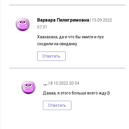
Варвара Пилигримовна
| 15.09.2022
07:31
Хаахахаха, да и что бы эмити и луз
сходили на свиданку
Ответить
._.
| 8.10.2022 20:54
Даааа, я этого больше всего жду |}
Ответить