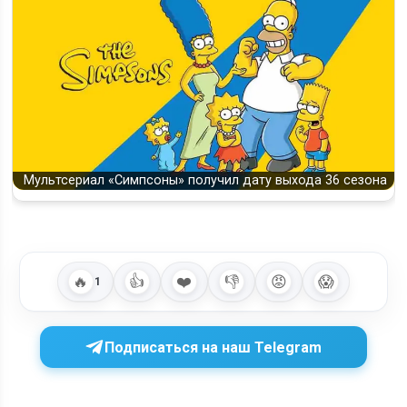
Мультсериал «Симпсоны» получил дату выхода 36 сезона
🔥
👍
❤️
👎
😡
😱
1
Подписаться на наш Telegram