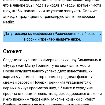
что в январе 2021 года выходят эпизоды третьей части
шоу, чтобы поклонники не успели заскучать. Свежие
эпизоды традиционно транслируются на платформе
Netflix.
Дату выхода мультфильма «Разочарование» 4 сезон в
России и трейлер найдете ниже.
Сюжет
Создателю культовых американских шоу Симпсоны» и
«Футурама» Мэтту Грейнингу не сидится на месте.
После оглушительного успеха двух известнейших
картин мультипликатор вновь порадовал фанатов
свежей работой. Почерк Грейнинга угадывается с
первых минут просмотра шоу, а ближе к середине
проекта становится ясно, что здесь содержатся отсылки
к его прежним творениям. Многие критики считают
Грейнинга одним из самых талантливых авторов,