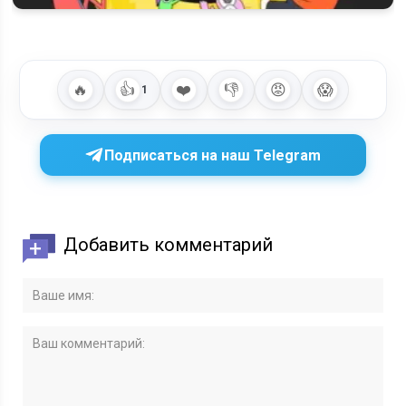
«Улыбающиеся друзья»: 4 сезон подтверждён - продление,
сюжет и…
🔥
👍
❤️
👎
😡
😱
1
Подписаться на наш Telegram
Добавить комментарий