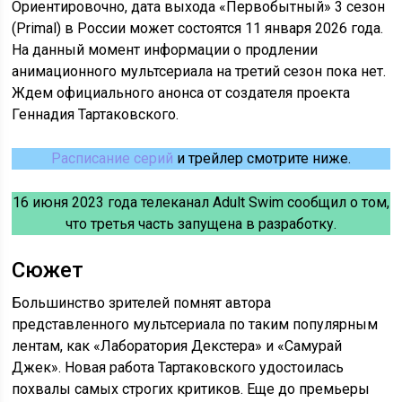
Ориентировочно, дата выхода «Первобытный» 3 сезон
(Primal) в России может состоятся 11 января 2026 года.
На данный момент информации о продлении
анимационного мультсериала на третий сезон пока нет.
Ждем официального анонса от создателя проекта
Геннадия Тартаковского.
Расписание серий
и трейлер смотрите ниже.
16 июня 2023 года телеканал Adult Swim сообщил о том,
что третья часть запущена в разработку.
Сюжет
Большинство зрителей помнят автора
представленного мультсериала по таким популярным
лентам, как «Лаборатория Декстера» и «Самурай
Джек». Новая работа Тартаковского удостоилась
похвалы самых строгих критиков. Еще до премьеры