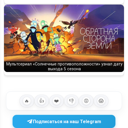
Мультсериал «Солнечные противоположности» узнал дату
выхода 5 сезона
🔥
👍
❤️
👎
😡
😱
Подписаться на наш Telegram