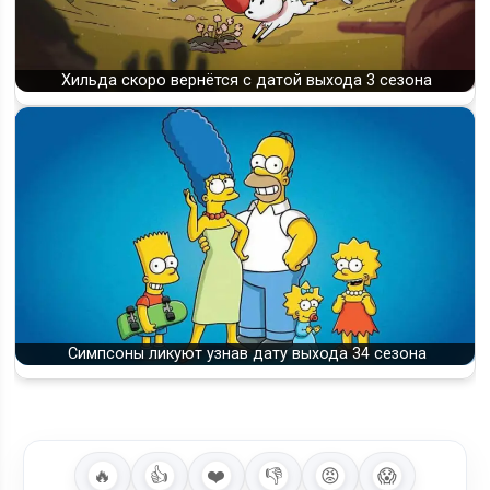
Хильда скоро вернётся с датой выхода 3 сезона
Симпсоны ликуют узнав дату выхода 34 сезона
🔥
👍
❤️
👎
😡
😱