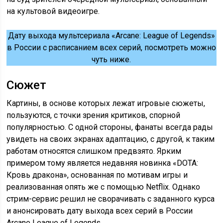
на культовой видеоигре.
Дату выхода мультсериала «Arcane: League of Legends»
в России с расписанием всех серий, посмотреть можно
чуть ниже.
Сюжет
Картины, в основе которых лежат игровые сюжеты,
пользуются, с точки зрения критиков, спорной
популярностью. С одной стороны, фанаты всегда рады
увидеть на своих экранах адаптацию, с другой, к таким
работам относятся слишком предвзято. Ярким
примером тому является недавняя новинка «DOTA:
Кровь дракона», основанная по мотивам игры и
реализованная опять же с помощью Netflix. Однако
стрим-сервис решил не сворачивать с заданного курса
и анонсировать дату выхода всех серий в России
Arcane League of Legends.