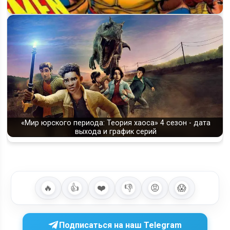
Будет ли 3 сезон мультсериала «Люди Икс ’97» и когда он
выйдет?
«Мир юрского периода: Теория хаоса» 4 сезон - дата
выхода и график серий
🔥
👍
❤️
👎
😡
😱
Подписаться на наш Telegram