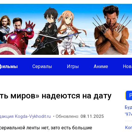
фильмы
Сериалы
Игры
Аниме
Нов
ть миров» надеются на дату
Буд
’97
акция Kogda-Vykhodit.ru
• Обновлено:
08.11.2025
сериальной ленты нет, зато есть большие
Ког