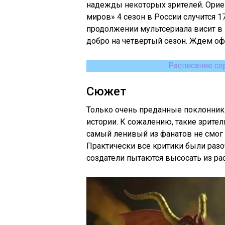
надежды некоторых зрителей. Орие
миров» 4 сезон в России случится 1
продолжении мультсериала висит в в
добро на четвертый сезон. Ждем оф
Расписание се
Сюжет
Только очень преданные поклонни
истории. К сожалению, такие зрите
самый ленивый из фанатов не смог н
Практически все критики были раз
создатели пытаются высосать из рас