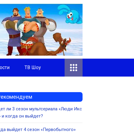
ости
ТВ Шоу
Рекомендуем
ет ли 3 сезон мультсериала «Люди Икс
» и когда он выйдет?
да выйдет 4 сезон «Первобытного»