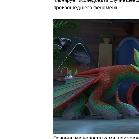
планирует исследовать случившееся
произошедшего феномена.
Основными недостатками шоу зрите