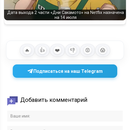
Дата выхода 2 части «Дни Сакамото» на Netflix назначена
на 14 июля
🔥
👍
❤️
👎
😡
😱
Подписаться на наш Telegram
Добавить комментарий