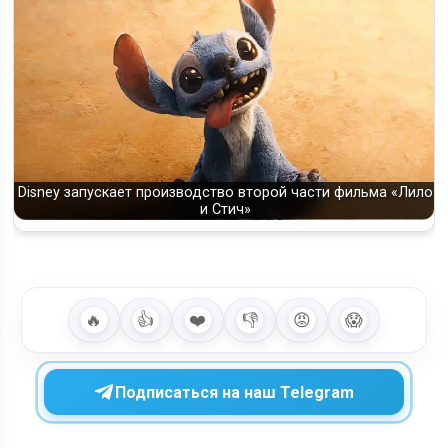
Disney запускает производство второй части фильма «Лило
и Стич»
🔥
👍
❤️
👎
😡
😱
Подписаться на наш Telegram