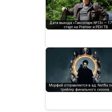
Дата выхода «Таксопарк №13» — 17
старт на Premier и РЕН ТВ
Морфей отправляется в ад: Netflix п
трейлер финального сезона…