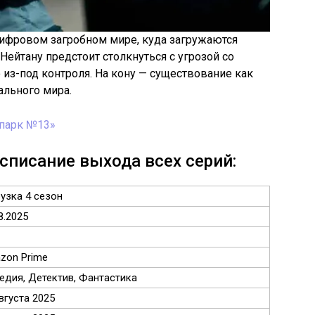
ифровом загробном мире, куда загружаются
Нейтану предстоит столкнуться с угрозой со
из-под контроля. На кону — существование как
ального мира.
опарк №13»
асписание выхода всех серий:
узка 4 сезон
8.2025
zon Prime
едия, Детектив, Фантастика
вгуста 2025