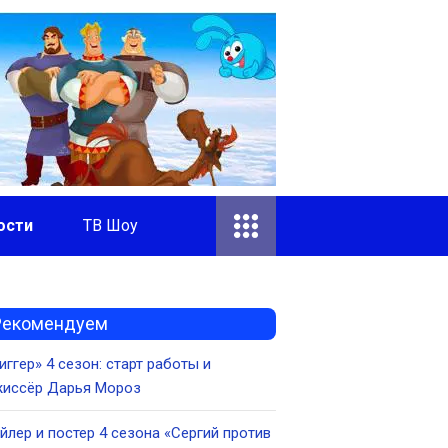
ости
ТВ Шоу
Рекомендуем
иггер» 4 сезон: старт работы и
жиссёр Дарья Мороз
йлер и постер 4 сезона «Сергий против