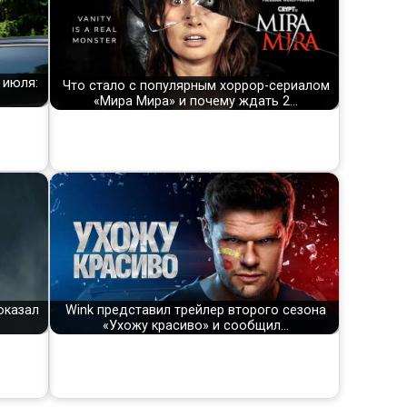
 июля:
Что стало с популярным хоррор-сериалом
«Мира Мира» и почему ждать 2…
оказал
Wink представил трейлер второго сезона
«Ухожу красиво» и сообщил…