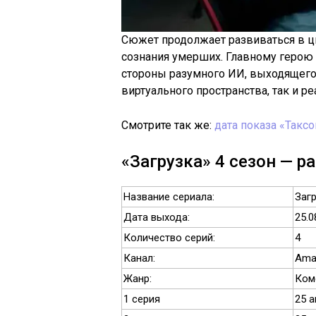
Сюжет продолжает развиваться в ц
сознания умерших. Главному герою 
стороны разумного ИИ, выходящего 
виртуального пространства, так и ре
Смотрите так же:
дата показа «Такс
«Загрузка» 4 сезон — р
Название сериала:
Загр
Дата выхода:
25.0
Количество серий:
4
Канал:
Ama
Жанр:
Ком
1 серия
25 а