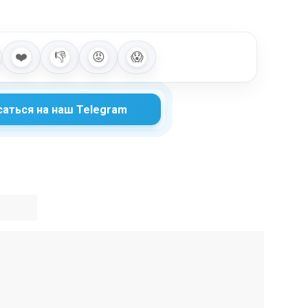
❤️
👎
😡
😱
аться на наш Telegram