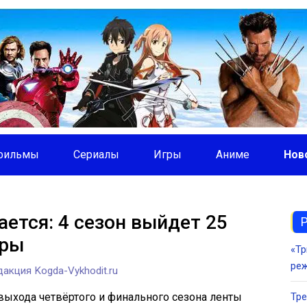
фильмы
Сериалы
Игры
Аниме
Нов
ется: 4 сезон выйдет 25
дры
«Тр
ре
акция Kogda-Vykhodit.ru
 выхода четвёртого и финального сезона ленты
Тре