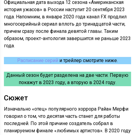
Официальная дата выхода 12 сезона «Американская
история ужасов» в России наступит 20 сентября 2023
года. Напомним, в январе 2020 года канал FX продлил
многосерийный сериал вплоть до тринадцатой части,
причем сразу после финала девятой главы. Таким
образом, проект-антология завершится не раньше 2023
года.
Расписание серий
и трейлер смотрите ниже.
Данный сезон будет разделена на две части. Первую
покажут в 2023 году, а вторую в 2024 году.
Сюжет
Изначально «отец» популярного хоррора Райан Мерфи
говорил о том, что десятая часть станет для работы
последней. По этой причине создатель собрал в
планируемом финале «любимых артистов». В 2020 году