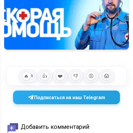
Что известно о 8 сезоне «Скорой помощи»: премьера,
расписание серий…
🔥
👍
❤️
👎
😡
😱
1
Подписаться на наш Telegram
Добавить комментарий