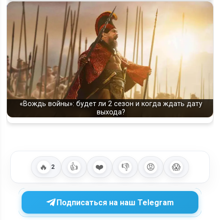
«Вождь войны»: будет ли 2 сезон и когда ждать дату
выхода?
🔥
👍
❤️
👎
😡
😱
2
Подписаться на наш Telegram