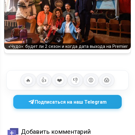
«Чудо»: будет ли 2 сезон и когда дата выхода на Premier
🔥
👍
❤️
👎
😡
😱
Подписаться на наш Telegram
Добавить комментарий