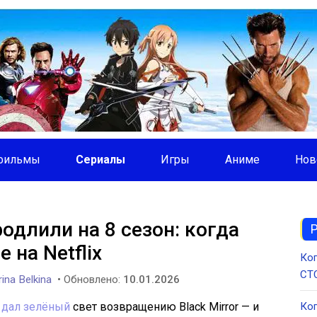
фильмы
Сериалы
Игры
Аниме
Нов
одлили на 8 сезон: когда
на Netflix
Ког
СТС
ina Belkina
• Обновлено:
10.01.2026
о дал зелёный
свет возвращению Black Mirror — и
Ког