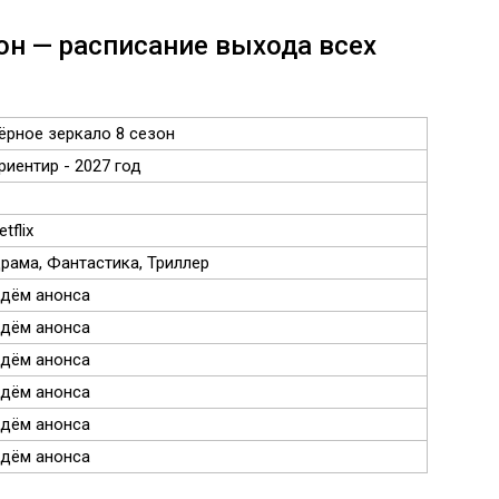
он — расписание выхода всех
ёрное зеркало 8 сезон
риентир - 2027 год
etflix
рама, Фантастика, Триллер
дём анонса
дём анонса
дём анонса
дём анонса
дём анонса
дём анонса