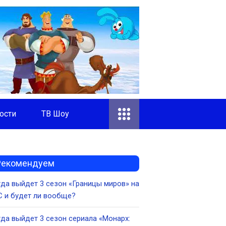
ости
ТВ Шоу
Рекомендуем
да выйдет 3 сезон «Границы миров» на
 и будет ли вообще?
да выйдет 3 сезон сериала «Монарх: