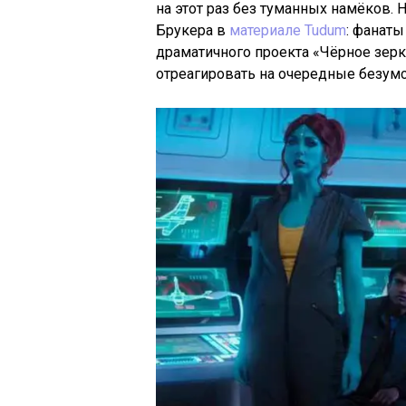
на этот раз без туманных намёков. 
Брукера в
материале Tudum
: фанаты
драматичного проекта «Чёрное зерка
отреагировать на очередные безум