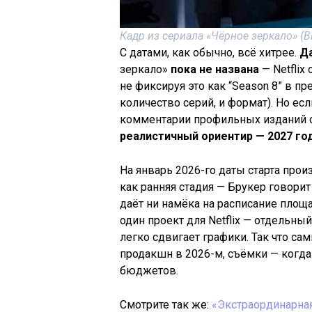
Кадр из сериала «Чёрное зеркало» (Bla
С датами, как обычно, всё хитрее.
Да
зеркало»
пока не названа
— Netflix
не фиксируя это как “Season 8” в пр
количество серий, и формат). Но ес
комментарии профильных изданий 
реалистичный ориентир — 2027 го
На январь 2026-го даты старта прои
как ранняя стадия — Брукер говори
даёт ни намёка на расписание площа
один проект для Netflix — отдельны
легко сдвигает графики. Так что са
продакшн в 2026-м, съёмки — когда
бюджетов.
Смотрите так же:
«Экстраординарная