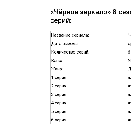
«Чёрное зеркало» 8 сез
серий:
Название сериала:
Ч
Дата выхода:
о
Количество серий:
6
Канал:
N
Жанр:
Д
1 серия
ж
2 серия
ж
3 серия
ж
4 серия
ж
5 серия
ж
6 серия
ж