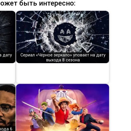
ожет быть интересно:
а дату
Сериал «Чёрное зеркало» уповает на дату
выхода 8 сезона
хода 6