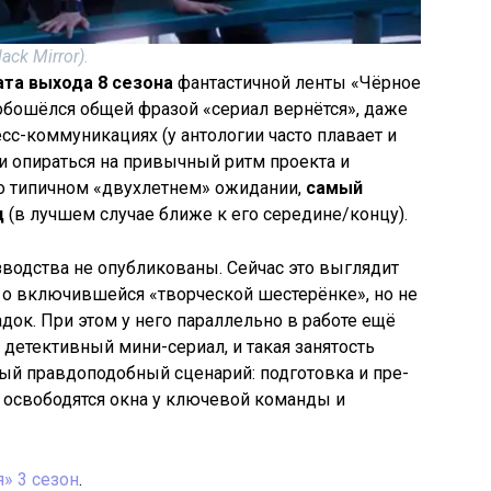
ck Mirror).
та выхода 8 сезона
фантастичной ленты «Чёрное
 обошёлся общей фразой «сериал вернётся», даже
есс-коммуникациях (у антологии часто плавает и
ли опираться на привычный ритм проекта и
о типичном «двухлетнем» ожидании,
самый
д
(в лучшем случае ближе к его середине/концу).
зводства не опубликованы. Сейчас это выглядит
т о включившейся «творческой шестерёнке», но не
док. При этом у него параллельно в работе ещё
й детективный мини-сериал, и такая занятость
мый правдоподобный сценарий: подготовка и пре-
 освободятся окна у ключевой команды и
» 3 сезон
.