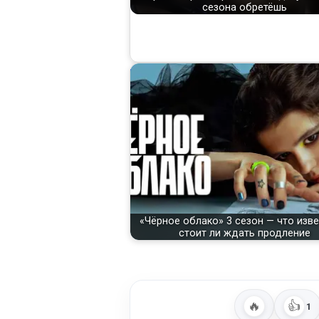
сезона обретёшь
«Чёрное облако» 3 сезон — что изве
стоит ли ждать продление
🔥
👍
1