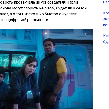
Новость прозвучала из уст создателя Чарли
Нас
 снова могут спорить не о том, будет ли 8 сезон
Ког
ло», а о том, насколько быстро он успеет
«Ка
ства цифровой реальности.
ист
Ког
буд