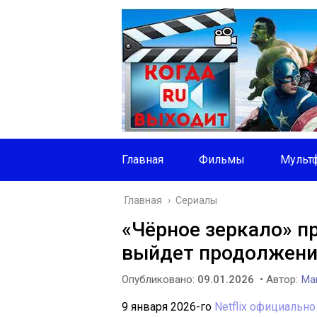
Главная
Фильмы
Мульт
Главная
›
Сериалы
«Чёрное зеркало» пр
выйдет продолжение 
Опубликовано:
09.01.2026
• Автор:
Mar
9 января 2026-го
Netflix официальн