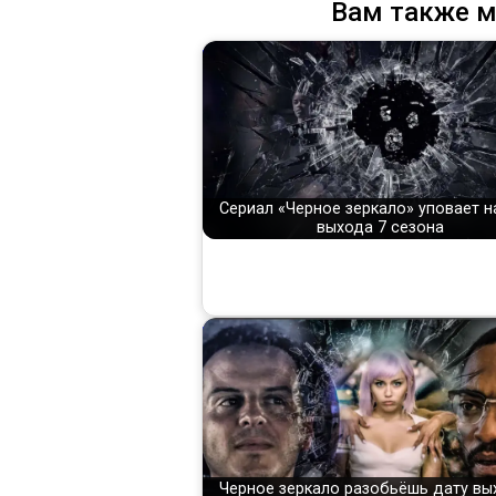
Вам также м
Сериал «Черное зеркало» уповает н
выхода 7 сезона
Черное зеркало разобьёшь дату вы