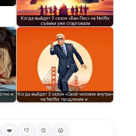
Когда выйдет 3 сезон «Ван-Пис» на Netflix:
съёмки уже стартовали
стно и
Когда выйдет 3 сезон «Свой человек внутри»
на Netflix: продление и…
❤️
👎
😡
😱