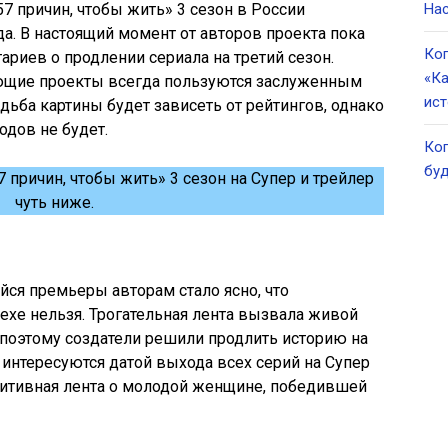
7 причин, чтобы жить» 3 сезон в России
Нас
да. В настоящий момент от авторов проекта пока
Ког
риев о продлении сериала на третий сезон.
«Ка
щие проекты всегда пользуются заслуженным
ист
ьба картины будет зависеть от рейтингов, однако
одов не будет.
Ког
буд
 причин, чтобы жить» 3 сезон на Супер и трейлер
чуть ниже.
йся премьеры авторам стало ясно, что
пехе нельзя. Трогательная лента вызвала живой
 поэтому создатели решили продлить историю на
 интересуются датой выхода всех серий на Супер
озитивная лента о молодой женщине, победившей