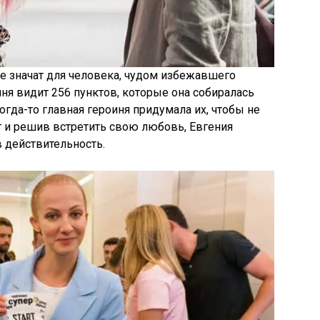
не значат для человека, чудом избежавшего
ня видит 256 пунктов, которые она собиралась
огда-то главная героиня придумала их, чтобы не
т и решив встретить свою любовь, Евгения
 действительность.