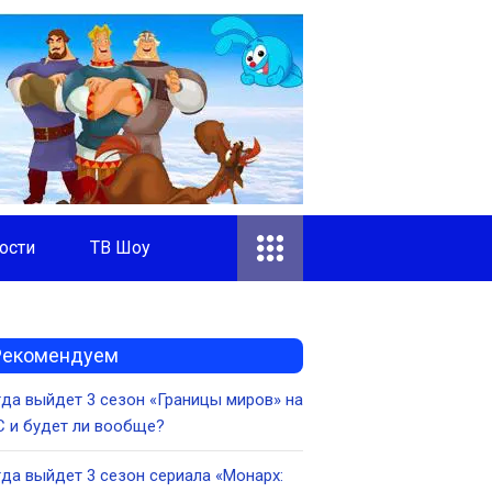
ости
ТВ Шоу
Рекомендуем
да выйдет 3 сезон «Границы миров» на
 и будет ли вообще?
да выйдет 3 сезон сериала «Монарх: