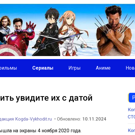
фильмы
Сериалы
Игры
Аниме
Нов
ить увидите их с датой
Ког
СТС
акция Kogda-Vykhodit.ru
• Обновлено:
10.11.2024
ышла на экраны 4 ноября 2020 года.
Ког