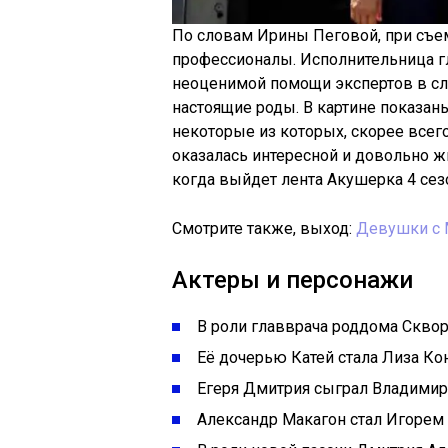
По словам Ирины Пеговой, при съе
профессионалы. Исполнительница гл
неоценимой помощи экспертов в сл
настоящие роды. В картине показа
некоторые из которых, скорее всег
оказалась интересной и довольно жи
когда выйдет лента Акушерка 4 сез
Смотрите также, выход:
Девушки с 
Актеры и персонажи
В роли главврача роддома Скво
Её дочерью Катей стала Лиза Ко
Егеря Дмитрия сыграл Владимир
Александр Макагон стал Игорем