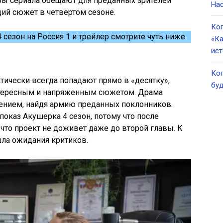
торы сериала обещают для преданных зрителей
Нас
ий сюжет в четвертом сезоне.
Ког
сезон на Россия 1 и трейлер смотрите чуть ниже.
«Ка
ист
Ког
ически всегда попадают прямо в «десятку»,
буд
нтересным и напряженным сюжетом. Драма
чением, найдя армию преданных поклонников.
показ Акушерка 4 сезон, потому что после
 что проект не доживет даже до второй главы. К
шла ожидания критиков.