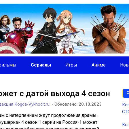
фильмы
Сериалы
Игры
Аниме
Нов
жет с датой выхода 4 сезон
акция Kogda-Vykhodit.ru
• Обновлено:
20.10.2023
Ког
СТС
ам с нетерпением ждут продолжения драмы.
ушерка» 4 сезон 1 серии на Россия-1 может
Ког