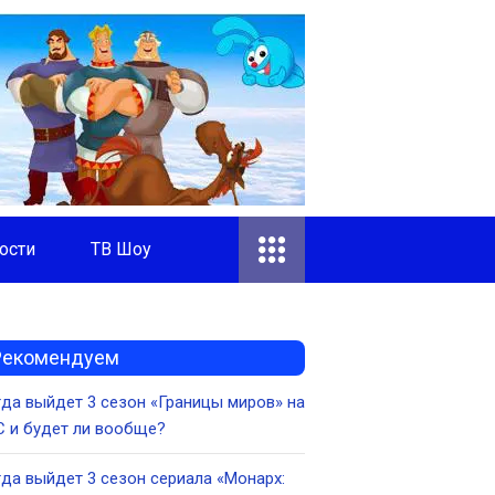
ости
ТВ Шоу
Рекомендуем
да выйдет 3 сезон «Границы миров» на
 и будет ли вообще?
да выйдет 3 сезон сериала «Монарх: