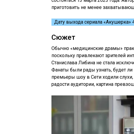
состояться 13 марта 2023 года. Ав
приготовить не менее захватывающ
Дату выхода сериала «Акушерка» 4 
Сюжет
Обычно «медицинские драмы» практ
поскольку привлекают зрителей и
Станислава Либина не стала исклю
Фанаты были рады узнать, будет ли 
премьеры шоу в Сети ходили слухи,
радости аудитории, картина превзо