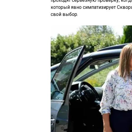
проходят серьезную проверку, когд
который явно симпатизирует Скворц
свой выбор.