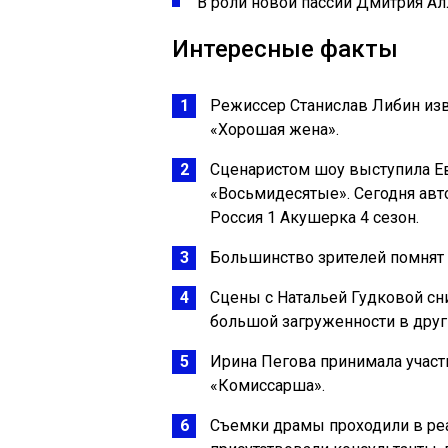
В роли новой пассии Дмитрия Ал
Интересные факты
Режиссер Станислав Либин изв
«Хорошая жена».
Сценаристом шоу выступила Ев
«Восьмидесятые». Сегодня авт
Россия 1 Акушерка 4 сезон.
Большинство зрителей помнят 
Сцены с Натальей Гудковой сн
большой загруженности в друг
Ирина Пегова принимала участи
«Комиссарша».
Съемки драмы проходили в ре