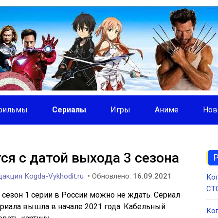
фильмы
Сериалы
Игры
Аниме
Нов
ся с датой выхода 3 сезона
акция Kogda-Vykhodit.ru
• Обновлено:
16.09.2021
Ког
СТС
 сезон 1 серии в России можно не ждать. Сериал
ериала вышла в начале 2021 года. Кабельный
Ког