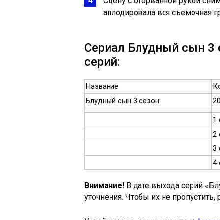
Сцену с оторванной рукой сни
аплодировала вся съемочная гр
Сериал Блудный сын 3 с
серий:
Название
К
Блудный сын 3 сезон
2
1 
2 
3 
4 
Внимание!
В дате выхода серий «Б
уточнения. Чтобы их не пропустить,