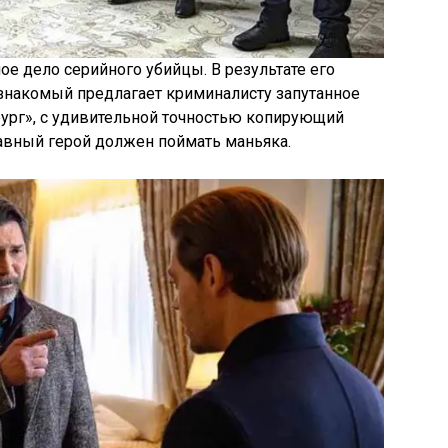
е дело серийного убийцы. В результате его
 знакомый предлагает криминалисту запутанное
рург», с удивительной точностью копирующий
авный герой должен поймать маньяка.