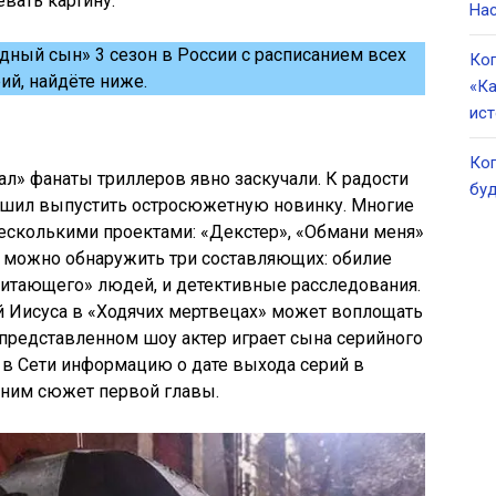
вать картину.
Нас
дный сын» 3 сезон в России с расписанием всех
Ког
ий, найдёте ниже.
«Ка
ист
Ког
л» фанаты триллеров явно заскучали. К радости
буд
решил выпустить остросюжетную новинку. Многие
 несколькими проектами: «Декстер», «Обмани меня»
е можно обнаружить три составляющих: обилие
«читающего» людей, и детективные расследования.
й Иисуса в «Ходячих мертвецах» может воплощать
представленном шоу актер играет сына серийного
 в Сети информацию о дате выхода серий в
мним сюжет первой главы.