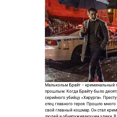
Малькольм Брайт − криминальный п
прошлым. Когда Брайту было десять
серийного убийцу «Хирурга». Прест
отец главного героя. Прошло много 
свой главный кошмар. Он стал кри
людей и обнаруживающим улики. В 