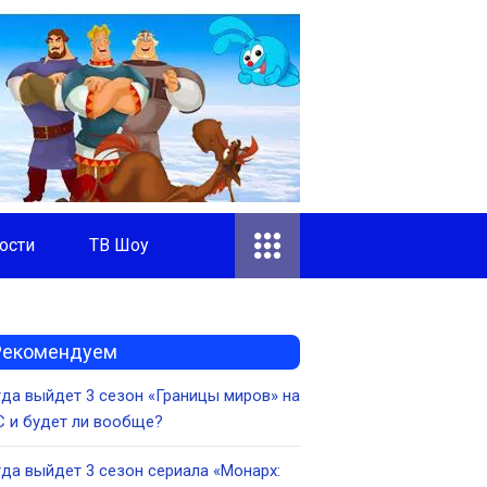
ости
ТВ Шоу
Рекомендуем
да выйдет 3 сезон «Границы миров» на
 и будет ли вообще?
да выйдет 3 сезон сериала «Монарх: