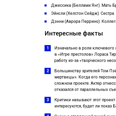
Джессика (Беллами Янг). Мать Б
Эйнсли (Хелстон Сейдж). Сестра.
Дэнни (Аврора Перрино). Колле
Интересные факты
Изначально в роли ключевого
в «Игре престолов» Лораса Ти
работу из-за «творческого несо
Большинству зрителей Том Пэй
мертвецы». Когда его персона
сложном проекте. Актер отнесся
отказался от параллельных съе
Критики называют этот проект
интересуются, будет ли показ 