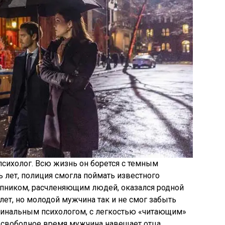
сихолог. Всю жизнь он борется с темным
 лет, полиция смогла поймать известного
упником, расчленяющим людей, оказался родной
лет, но молодой мужчина так и не смог забыть
минальным психологом, с легкостью «читающим»
свободное время мужчина навещает отца,