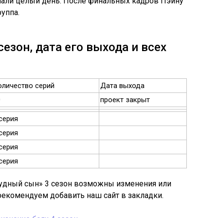
мали целый день. После финальных кадров Пэйну
уппа.
езон, дата его выхода и всех
оличество серий
Дата выхода
0
проект закрыт
серия
серия
серия
серия
лудный сын» 3 сезон возможны изменения или
 рекомендуем добавить наш сайт в закладки.