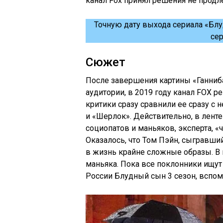
канал Fox принял решения не продле
Точную дату выхода сериала «Блу
сер
Сюжет
После завершения картины «Ганниба
аудитории, в 2019 году канал FOX 
критики сразу сравнили ее сразу с
и «Шерлок». Действительно, в лент
социопатов и маньяков, эксперта, 
Оказалось, что Том Пэйн, сыгравши
в жизнь крайне сложные образы. В 
маньяка. Пока все поклонники ищут
России Блудный сын 3 сезон, вспо