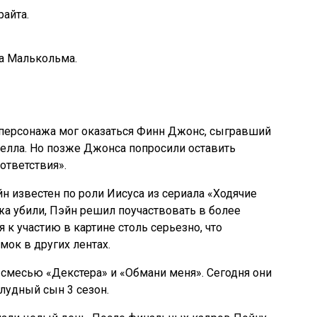
райта.
га Малькольма.
 персонажа мог оказаться Финн Джонс, сыгравший
релла. Но позже Джонса попросили оставить
ответствия».
н известен по роли Иисуса из сериала «Ходячие
жа убили, Пэйн решил поучаствовать в более
 к участию в картине столь серьезно, что
мок в других лентах.
 смесью «Декстера» и «Обмани меня». Сегодня они
Блудный сын 3 сезон.