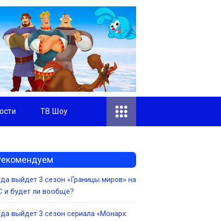
ости
ТВ Шоу
Рекомендуем
да выйдет 3 сезон «Границы миров» на
 и будет ли вообще?
да выйдет 3 сезон сериала «Монарх: