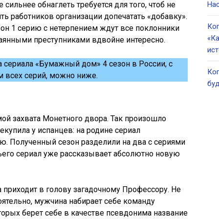
 сильнее обнаглеть требуется для того, чтоб не
Нас
ить работников организации допечатать «добавку».
Ког
он 1 серию с нетерпением ждут все поклонники
«Ка
чаянными преступниками вдвойне интересно.
ист
 сериала «Бумажный дом» 4 сезон в России, с
Ког
 всех серий, можно ниже.
буд
ой захвата Монетного двора. Так произошло
екупила у испанцев: на родине сериал
ю. Полученный сезон разделили на два с сериями
тьего сериал уже рассказывает абсолютно новую
а приходит в голову загадочному Профессору. Не
оятельно, мужчина набирает себе команду
орых берет себе в качестве псевдонима название