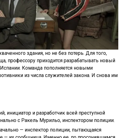
ваченного здания, но не без потерь. Для того,
ща, профессору приходится разрабатывать новый
 Испании. Команда пополняется новыми
ротивники из числа служителей закона. И снова им
, инициатор и разработчик всей преступной
нально с Ракель Мурильо, инспектором полиции.
начально — инспектор полиции, пытающаяся
е — их сообщница. Именно ее, по просочившимся