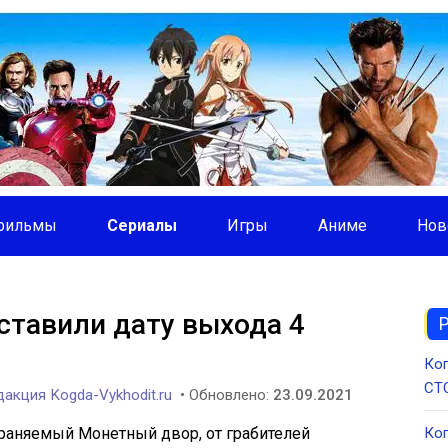
фильмы
Сериалы
Игры
Аниме
Нов
тавили дату выхода 4
Ког
СТС
акция Kogda-Vykhodit.ru
• Обновлено:
23.09.2021
храняемый Монетный двор, от грабителей
Ког