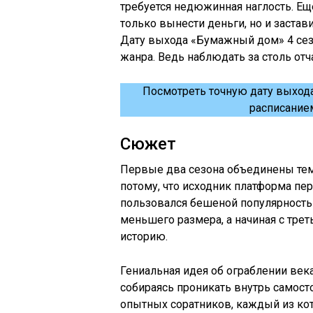
требуется недюжинная наглость. Еще
только вынести деньги, но и застав
Дату выхода «Бумажный дом» 4 сез
жанра. Ведь наблюдать за столь от
Посмотреть точную дату выхода
расписанием
Сюжет
Первые два сезона объединены тем
потому, что исходник платформа пер
пользовался бешеной популярность
меньшего размера, а начиная с тре
историю.
Гениальная идея об ограблении век
собираясь проникать внутрь самост
опытных соратников, каждый из кот